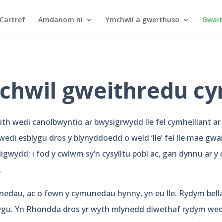
Cartref
Amdanom ni
Ymchwil a gwerthuso
Gwaith
mchwil gweithredu c
ith wedi canolbwyntio ar bwysigrwydd lle fel cymhelliant 
edi esblygu dros y blynyddoedd o weld ‘lle’ fel lle mae gwa
wydd; i fod y cwlwm sy’n cysylltu pobl ac, gan dynnu ar y 
.
dau, ac o fewn y cymunedau hynny, yn eu lle. Rydym bellac
u. Yn Rhondda dros yr wyth mlynedd diwethaf rydym wedi cy