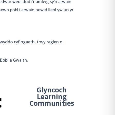
edwar wedi dod i’r amlwg sy’n arwain
wn pobl i arwain newid lleol yw un yr
rwyddo cyflogaeth, trwy raglen o
 Bobl a Gwaith.
Glyncoch
Learning
Communities