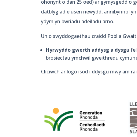
ohonynt o dan 25 oed) ar gymysgedd o go
datblygiad elusen newydd, annibynnol yn
ydym yn bwriadu adeiladu arno.
Un o swyddogaethau craidd Pobl a Gwait
Hyrwyddo gwerth addysg a dysgu
fel
brosiectau ymchwil gweithredu cymune
Cliciwch ar logo isod i ddysgu mwy am rai