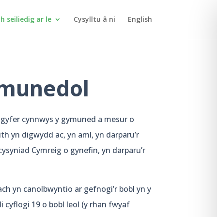
 seiliedig ar le
Cysylltu â ni
English
ymunedol
ar gyfer cynnwys y gymuned a mesur o
ith yn digwydd ac, yn aml, yn darparu’r
cysyniad Cymreig o gynefin, yn darparu’r
h yn canolbwyntio ar gefnogi’r bobl yn y
flogi 19 o bobl leol (y rhan fwyaf