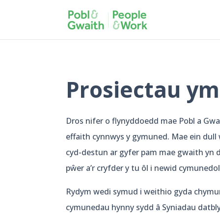
Prosiectau y
Dros nifer o flynyddoedd mae Pobl a Gwa
effaith cynnwys y gymuned. Mae ein dull w
cyd-destun ar gyfer pam mae gwaith yn dig
pŵer a’r cryfder y tu ôl i newid cymunedol
Rydym wedi symud i weithio gyda chymune
cymunedau hynny sydd â Syniadau datblyg