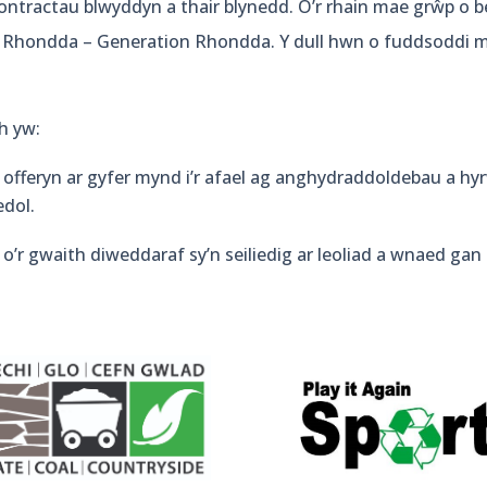
ntractau blwyddyn a thair blynedd. O’r rhain mae grŵp o b
 Rhondda – Generation Rhondda. Y dull hwn o fuddsoddi me
h yw:
 offeryn ar gyfer mynd i’r afael ag anghydraddoldebau a hy
dol.
 o’r gwaith diweddaraf sy’n seiliedig ar leoliad a wnaed gan